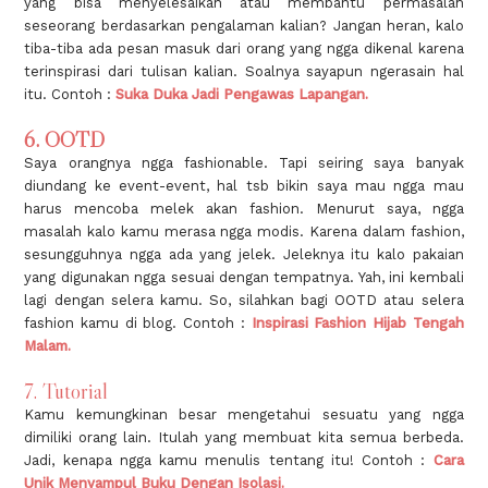
yang bisa menyelesaikan atau membantu permasalah
seseorang berdasarkan pengalaman kalian? Jangan heran, kalo
tiba-tiba ada pesan masuk dari orang yang ngga dikenal karena
terinspirasi dari tulisan kalian. Soalnya sayapun ngerasain hal
itu. Contoh :
Suka Duka Jadi Pengawas Lapangan.
6. OOTD
Saya orangnya ngga fashionable. Tapi seiring saya banyak
diundang ke event-event, hal tsb bikin saya mau ngga mau
harus mencoba melek akan fashion. Menurut saya, ngga
masalah kalo kamu merasa ngga modis. Karena dalam fashion,
sesungguhnya ngga ada yang jelek. Jeleknya itu kalo pakaian
yang digunakan ngga sesuai dengan tempatnya. Yah, ini kembali
lagi dengan selera kamu. So, silahkan bagi OOTD atau selera
fashion kamu di blog. Contoh :
Inspirasi Fashion Hijab Tengah
Malam.
7. Tutorial
Kamu kemungkinan besar mengetahui sesuatu yang ngga
dimiliki orang lain. Itulah yang membuat kita semua berbeda.
Jadi, kenapa ngga kamu menulis tentang itu! Contoh :
Cara
Unik Menyampul Buku Dengan Isolasi.