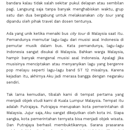
bandara kalau tidak salah sekitar pukul delapan atau sembilan
pagi. Langsung saja tanpa banyak menghabiskan waktu, grup
satu dan dua bergabung untuk melaksanakan
city tour
yang
dipandu oleh pihak travel dan dosen tentunya.
Ada yang unik ketika menaiki bus
city tour
di Malaysia saat itu.
Pemandunya memutar lagu-lagu dari musisi asal Indonesia di
pemutar musik dalam bus. Kata pemandunya, lagu-lagu
Indonesia sangat disukai di Malaysia. Bahkan warga Malaysia,
hampir banyak mengenal musisi asal Indonesia. Apalagi jika
musisinya menciptakan atau menyanyikan lagu yang bergenre
pop melayu seperti lagu-lagu band ST 12 misalnya. Karena
kejadian itu, akhirnya Aku jadi merasa bangga dengan negaraku
sendiri.
Tak lama kemudian, tibalah kami di tempat pertama yang
menjadi objek studi kami di Kuala Lumpur Malaysia. Tempat itu
adalah Putrajaya. Putrajaya merupakan kota pemerintahan di
Malaysia. Jujur saja, Aku sangat dikejutkan oleh kota ini. Siapa
sangka, kota pemerintahan ternyata bisa menjadi objek wisata.
Dan Putrajaya berhasil membuktikannya. Sarana prasarana