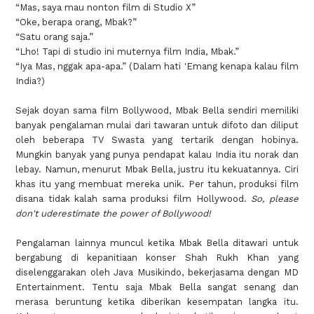
“Mas, saya mau nonton film di Studio X”
“Oke, berapa orang, Mbak?”
“Satu orang saja.”
“Lho! Tapi di studio ini muternya film India, Mbak.”
“Iya Mas, nggak apa-apa.” (Dalam hati 'Emang kenapa kalau film
India?)
Sejak doyan sama film Bollywood, Mbak Bella sendiri memiliki
banyak pengalaman mulai dari tawaran untuk difoto dan diliput
oleh beberapa TV Swasta yang tertarik dengan hobinya.
Mungkin banyak yang punya pendapat kalau India itu norak dan
lebay. Namun, menurut Mbak Bella, justru itu kekuatannya. Ciri
khas itu yang membuat mereka unik. Per tahun, produksi film
disana tidak kalah sama produksi film Hollywood.
So, please
don't uderestimate the power of Bollywood!
Pengalaman lainnya muncul ketika Mbak Bella ditawari untuk
bergabung di kepanitiaan konser Shah Rukh Khan yang
diselenggarakan oleh Java Musikindo, bekerjasama dengan MD
Entertainment. Tentu saja Mbak Bella sangat senang dan
merasa beruntung ketika diberikan kesempatan langka itu.