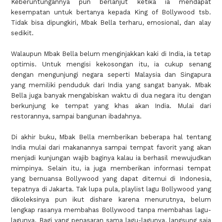
Keberuntungannya pun berlanjut ketika ia mendapat
kesempatan untuk bertanya kepada King of Bollywood tsb.
Tidak bisa dipungkiri, Mbak Bella terharu, emosional, dan alay
sedikit.
Walaupun Mbak Bella belum menginjakkan kaki di India, ia tetap
optimis. Untuk mengisi kekosongan itu, ia cukup senang
dengan mengunjungi negara seperti Malaysia dan Singapura
yang memiliki penduduk dari India yang sangat banyak. Mbak
Bella juga banyak mengabiskan waktu di dua negara itu dengan
berkunjung ke tempat yang khas akan India. Mulai dari
restorannya, sampai bangunan ibadahnya.
Di akhir buku, Mbak Bella memberikan beberapa hal tentang
India mulai dari makanannya sampai tempat favorit yang akan
menjadi kunjungan wajib baginya kalau ia berhasil mewujudkan
mimpinya. Selain itu, ia juga memberikan informasi tempat
yang bernuansa Bollywood yang dapat ditemui di Indonesia,
tepatnya di Jakarta. Tak lupa pula, playlist lagu Bollywood yang
dikoleksinya pun ikut dishare karena menurutnya, belum
lengkap rasanya membahas Bollywood tanpa membahas lagu-
lagunya. Bagi yang penasaran sama lagu-lagunya, langsung saja