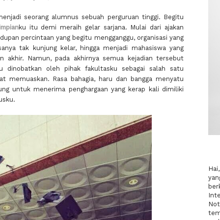
menjadi seorang alumnus sebuah perguruan tinggi. Begitu
impian
ku itu demi meraih gelar sarjana. Mulai dari ajakan
dupan percintaan yang begitu mengganggu, organisasi yang
asanya tak kunjung kelar, hingga menjadi mahasiswa yang
jian akhir. Namun, pada akhirnya semua kejadian tersebut
 dinobatkan oleh pihak fakultasku sebagai salah satu
gat memuaskan. Rasa bahagia, haru dan bangga menyatu
gung untuk menerima penghargaan yang kerap kali dimiliki
usku.
Hai
yan
ber
Int
Not
tem