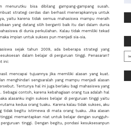
un menurutku bisa dibilang gampang-gampang susah.
buat strategi cerdas dan berhasil menerapkannya untuk
nya, yaitu karena tidak semua mahasiswa mampu meraih
obaan yang datang silih berganti baik itu dari dalam dunia
hasiswa di dunia perkuliahan. Kalau tidak memiliki tekad
maka impian untuk sukses pun menjadi sia-sia.
asiswa sejak tahun 2009, ada beberapa strategi yang
uksesan dalam belajar di perguruan tinggi. Penasaran?
 ini:
sil mencapai tujuannya jika memiliki alasan yang kuat.
an menghindari sengsaralah yang mampu menjadi alasan
rsebut. Tentunya hal ini juga berlaku bagi mahasiswa yang
gi. Sebagai contoh, karena kebahagiaan orang tua adalah hal
ka alasanku ingin sukses belajar di perguruan tinggi yaitu
rutama kedua orang tuaku. Karena kalau tidak sukses, aku
ng tidak begitu istimewa di mata orang tuaku. Jika alasan
nya tinggal memantapkan niat untuk belajar dengan sungguh-
perguruan tinggi. Dengan begitu, pondasi kesuksesanpun