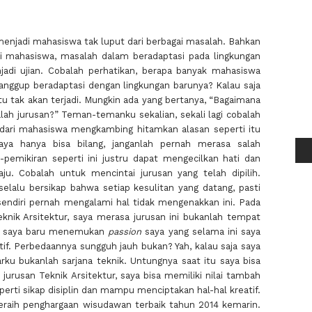
 menjadi mahasiswa tak luput dari berbagai masalah. Bahkan
i mahasiswa, masalah dalam beradaptasi pada lingkungan
jadi ujian. Cobalah perhatikan, berapa banyak mahasiswa
sanggup beradaptasi dengan lingkungan barunya? Kalau saja
 itu tak akan terjadi. Mungkin ada yang bertanya, “Bagaimana
lah jurusan?” Teman-temanku sekalian, sekali lagi cobalah
k dari mahasiswa mengkambing hitamkan alasan seperti itu
ya hanya bisa bilang, janganlah pernah merasa salah
pemikiran seperti ini justru dapat mengecilkan hati dan
ju. Cobalah untuk mencintai jurusan yang telah dipilih.
 selalu bersikap bahwa setiap kesulitan yang datang, pasti
a sendiri pernah mengalami hal tidak mengenakkan ini. Pada
Teknik Arsitektur, saya merasa jurusan ini bukanlah tempat
lah saya baru menemukan
passion
saya yang selama ini saya
ratif. Perbedaannya sungguh jauh bukan? Yah, kalau saja saya
arku bukanlah sarjana teknik. Untungnya saat itu saya bisa
i jurusan Teknik Arsitektur, saya bisa memiliki nilai tambah
seperti sikap disiplin dan mampu menciptakan hal-hal kreatif.
meraih penghargaan wisudawan terbaik tahun 2014 kemarin.