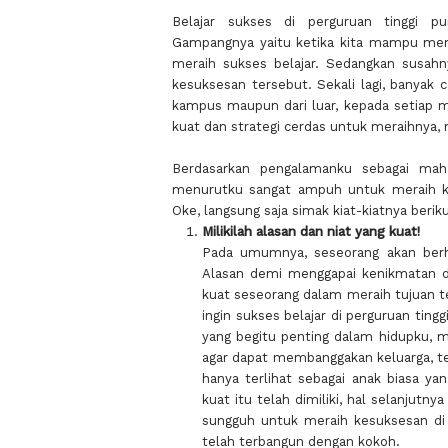
Belajar sukses di perguruan tinggi p
Gampangnya yaitu ketika kita mampu mem
meraih sukses belajar. Sedangkan susah
kesuksesan tersebut. Sekali lagi, banyak c
kampus maupun dari luar, kepada setiap ma
kuat dan strategi cerdas untuk meraihnya, 
Berdasarkan pengalamanku sebagai mah
menurutku sangat ampuh untuk meraih kes
Oke, langsung saja simak kiat-kiatnya berikut
Milikilah alasan dan niat yang kuat!
Pada umumnya, seseorang akan berha
Alasan demi menggapai kenikmatan d
kuat seseorang dalam meraih tujuan te
ingin sukses belajar di perguruan ting
yang begitu penting dalam hidupku, ma
agar dapat membanggakan keluarga, te
hanya terlihat sebagai anak biasa ya
kuat itu telah dimiliki, hal selanjut
sungguh untuk meraih kesuksesan di 
telah terbangun dengan kokoh.