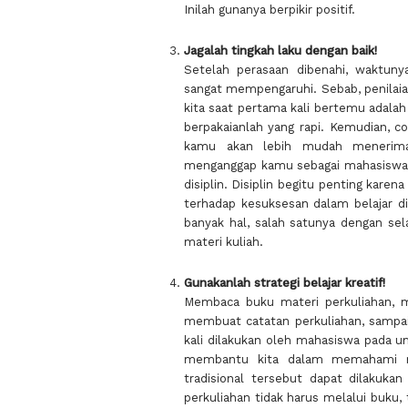
Inilah gunanya berpikir positif.
Jagalah tingkah laku dengan baik!
Setelah perasaan dibenahi, waktuny
sangat mempengaruhi. Sebab, penilaia
kita saat pertama kali bertemu adala
berpakaianlah yang rapi. Kemudian, c
kamu akan lebih mudah menerima
menganggap kamu sebagai mahasiswa ya
disiplin. Disiplin begitu penting kar
terhadap kesuksesan dalam belajar di 
banyak hal, salah satunya dengan sel
materi kuliah.
Gunakanlah strategi belajar kreatif!
Membaca buku materi perkuliahan, 
membuat catatan perkuliahan, sampai
kali dilakukan oleh mahasiswa pada u
membantu kita dalam memahami ma
tradisional tersebut dapat dilakuk
perkuliahan tidak harus melalui buku, 