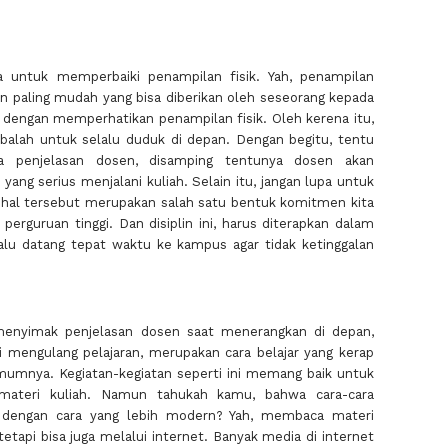
a untuk memperbaiki penampilan fisik. Yah, penampilan
n paling mudah yang bisa diberikan oleh seseorang kepada
h dengan memperhatikan penampilan fisik. Oleh kerena itu,
obalah untuk selalu duduk di depan. Dengan begitu, tentu
 penjelasan dosen, disamping tentunya dosen akan
ng serius menjalani kuliah. Selain itu, jangan lupa untuk
ena hal tersebut merupakan salah satu bentuk komitmen kita
perguruan tinggi. Dan disiplin ini, harus diterapkan dalam
alu datang tepat waktu ke kampus agar tidak ketinggalan
menyimak penjelasan dosen saat menerangkan di depan,
 mengulang pelajaran, merupakan cara belajar yang kerap
mumnya. Kegiatan-kegiatan seperti ini memang baik untuk
teri kuliah. Namun tahukah kamu, bahwa cara-cara
an dengan cara yang lebih modern? Yah, membaca materi
tetapi bisa juga melalui internet. Banyak media di internet