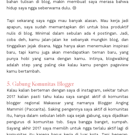
bahan tulisan di blog, makin membuat saya merasa bahwa
hidup saya ngga seberwarna dulu. 😢
Tapi sekarang saya ngga mau banyak alasan. Mau kerja jadi
apapun, saya sudah memantapkan diri untuk bisa produktif
nulis di blog. Minimal dalam sebulan ada 4 postingan. Jadi,
coba deh, kamu jalan-jalan ke sebanyak mungkin blog, dan
tinggalkan jejak disana. Ngga hanya akan menemukan inspirasi
baru, tapi kamu juga akan mendapatkan teman baru, yang
punya hobi yang sama dengan kamu. Intinya, blogwalking
adalah step yang paling oke kalau kamu pengen pageview
kamu bertambah.
5. Gabung Komunitas Blogger
Kalau kalian berteman dengan saya di instagram, sekitar tahun
2017 kalian pasti tahu kalau saya sangat aktif di komunitas
blogger regional Makassar yang namanya Blogger Anging
Mammiri (Paccarita). Saking pengennya saya aktif di komunitas
itu, hanya dalam sebulan lebih saja sejak gabung, saya dijadikan
pengurus di komunitas tsb. Saya bangga banget, sumpah.
Sayang akhir 2017 saya memilih untuk ngga terlalu aktif lagi di
komunitas itu karena harus kerja di luar kota. Tapi beneran,