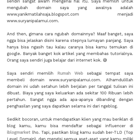
sendiri sangat awam mengenai hal itu. Saya memilih untuk
mengubah domain saya yang awalnya adalah
www.yanikmatilahsaja.blogspot.com menjadi
www.suryanipalamui.com.
And then, gimana cara ngubah domainnya? Maaf banget, saya
ngga bisa jelaskan disini karena stepnya lumayan panjang. Saya
hanya bisa ngasih tau kalau caranya bisa kamu temukan di
google. Banyak banget kok artikel yang membahas tutorialnya.
Orang saya sendiri juga belajar dari internet kok. 😅
Saya sendiri memilih
Rumah Web
sebagai tempat saya
membeli domain www.suryanipalamui.com. Alhamdulillah
domain ini udah setahun lebih berjalan per tanggal tulisan ini
dibuat. Biaya yang saya keluarkan ada sekitar 100 Ribuan lebih
pertahun. Sangat ngga ada apa-apanya dibanding dengan
penghasilan yang saya dapatkan selama ini dari ngeblog.
Sedikit bocoran, untuk mendapatkan klien yang mau beriklan di
blog kamu, kamu bisa mendaftar sebagai influencer di
iblogmarket
lho. Tapi, pastikan blog kamu sudah ber-TLD (Top
Level Domain), dan mengisi semua aset-aset yang kamu miliki