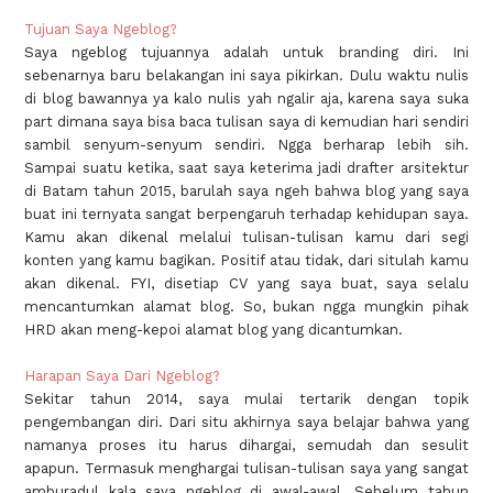
Tujuan Saya Ngeblog?
Saya ngeblog tujuannya adalah untuk branding diri. Ini
sebenarnya baru belakangan ini saya pikirkan. Dulu waktu nulis
di blog bawannya ya kalo nulis yah ngalir aja, karena saya suka
part dimana saya bisa baca tulisan saya di kemudian hari sendiri
sambil senyum-senyum sendiri. Ngga berharap lebih sih.
Sampai suatu ketika, saat saya keterima jadi drafter arsitektur
di Batam tahun 2015, barulah saya ngeh bahwa blog yang saya
buat ini ternyata sangat berpengaruh terhadap kehidupan saya.
Kamu akan dikenal melalui tulisan-tulisan kamu dari segi
konten yang kamu bagikan. Positif atau tidak, dari situlah kamu
akan dikenal. FYI, disetiap CV yang saya buat, saya selalu
mencantumkan alamat blog. So, bukan ngga mungkin pihak
HRD akan meng-kepoi alamat blog yang dicantumkan.
Harapan Saya Dari Ngeblog?
Sekitar tahun 2014, saya mulai tertarik dengan topik
pengembangan diri. Dari situ akhirnya saya belajar bahwa yang
namanya proses itu harus dihargai, semudah dan sesulit
apapun. Termasuk menghargai tulisan-tulisan saya yang sangat
amburadul kala saya ngeblog di awal-awal. Sebelum tahun