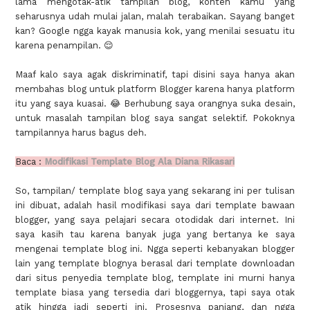
lama mengotak-atik tampilan blog, konten kamu yang
seharusnya udah mulai jalan, malah terabaikan. Sayang banget
kan? Google ngga kayak manusia kok, yang menilai sesuatu itu
karena penampilan. 😌
Maaf kalo saya agak diskriminatif, tapi disini saya hanya akan
membahas blog untuk platform Blogger karena hanya platform
itu yang saya kuasai. 😂 Berhubung saya orangnya suka desain,
untuk masalah tampilan blog saya sangat selektif. Pokoknya
tampilannya harus bagus deh.
Baca :
Modifikasi Template Blog Ala Diana Rikasari
So, tampilan/ template blog saya yang sekarang ini per tulisan
ini dibuat, adalah hasil modifikasi saya dari template bawaan
blogger, yang saya pelajari secara otodidak dari internet. Ini
saya kasih tau karena banyak juga yang bertanya ke saya
mengenai template blog ini. Ngga seperti kebanyakan blogger
lain yang template blognya berasal dari template downloadan
dari situs penyedia template blog, template ini murni hanya
template biasa yang tersedia dari bloggernya, tapi saya otak
atik hingga jadi seperti ini. Prosesnya panjang, dan ngga