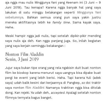
aja ngga mau nulis Minggunya Yani yang Keenam ini (3 Juni – 9
Juni 2019). Tau kenapa? Karena ngga banyak hal yang saya
lakukan di satu minggu belakangan seperti
Minggunya Yani
sebelumnya
. Bahkan semua orang pun saya yakin justru
mereka aktifitasnya lebih ke
family time
. Sama kayak saya.
Hehe.
Meski hampir ngga jadi nulis, tapi setelah dipikir-pikir mending
saya nulis aja deh. Kan ngga panjang juga. So, inilah kegiatan
yang saya kerjain seminggu belakangan :
Nonton Film Aladdin
Senin, 3 Juni 2019
Jujur saya bukan tipe orang yang rela ngabisin duit buat nonton
film ke bioskop karena menurut saya uangnya bisa dipake buat
pergi ke event yang lebih berisi. Haha. Tapi karena Yuli (adek
saya) udah balik kesini dari kerjaannya di Pangkep,
so
doi traktir
saya nonton
film Aladdin
! Namanya traktiran ngga bisa ditolak
dong. Kan rejeki. Ya udah deh,
accepted
. Apalagi setelah nonton
filmnya ternyata bagus banget.