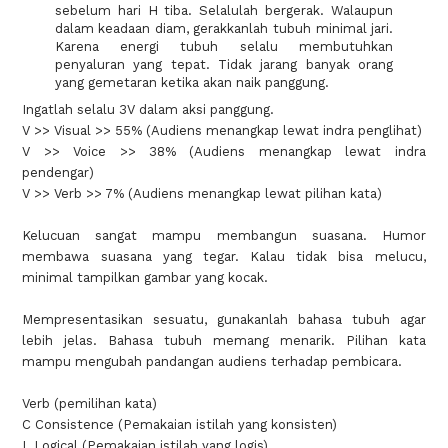
sebelum hari H tiba. Selalulah bergerak. Walaupun
dalam keadaan diam, gerakkanlah tubuh minimal jari.
Karena energi tubuh selalu membutuhkan
penyaluran yang tepat. Tidak jarang banyak orang
yang gemetaran ketika akan naik panggung.
Ingatlah selalu 3V dalam aksi panggung.
V >> Visual >> 55% (Audiens menangkap lewat indra penglihat)
V >> Voice >> 38% (Audiens menangkap lewat indra
pendengar)
V >> Verb >> 7% (Audiens menangkap lewat pilihan kata)
Kelucuan sangat mampu membangun suasana. Humor
membawa suasana yang tegar. Kalau tidak bisa melucu,
minimal tampilkan gambar yang kocak.
Mempresentasikan sesuatu, gunakanlah bahasa tubuh agar
lebih jelas. Bahasa tubuh memang menarik. Pilihan kata
mampu mengubah pandangan audiens terhadap pembicara.
Verb (pemilihan kata)
C Consistence (Pemakaian istilah yang konsisten)
L Logical (Pemakaian istilah yang logis)