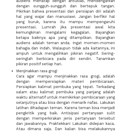
audiens menatap dengan antusias, mendengarkan
dengan sungguh-sungguh dan bertepuk tangan.
Pikirkan bahwa presentasi dan persiapan diri adalah
hal yang wajar dan manusiawi. Jangan berfikir hal
yang buruk, karena itu mampu mempengaruhi
presentasi. Lumrah jika presentasi awal kita
kemungkinan mengalami kegagalan. Bayangkan
betapa baiknya apa yang ditampilkan. Bayangkan
audiens adalah teman anda. Ingat momen-momen
bahagia dan indah. Walaupun tidak ada kaitannya, ini
ampuh untuk mengalihkan pikiran negatif. Sering-
seringlah berbicara pada diri sendiri. Tanamkan
pikiran positif setiap hari.
Menjinakkan rasa grogi
Cara agar mampu menjinakkan rasa grogi, adalah
dengan mempersiapkan materi pembicaraan.
Persiapkan kalimat pembuka yang tepat. Terkadang
salam atau kalimat pembuka yang panjang adalah
waktu alternatif untuk memikirkan pembicaraan yang
selanjutnya atau bisa dengan menarik nafas. Lakukan
latihan dihadapan teman. Karena teman bisa menjadi
pengkritik yang baik. Antisipasi pertanyaan sulit
dengan memperkirakan jenis pertanyaan tersebut
dan jawabannya. Praktekkan! Lakukan didepan kaca.
Atau dimana saja. Dan kalian bisa melakukannya