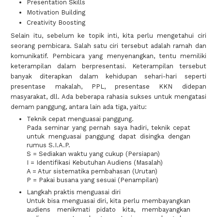
Presentation Skills
Motivation Building
Creativity Boosting
Selain itu, sebelum ke topik inti, kita perlu mengetahui ciri
seorang pembicara. Salah satu ciri tersebut adalah ramah dan
komunikatif. Pembicara yang menyenangkan, tentu memiliki
keterampilan dalam berpresentasi. Keterampilan tersebut
banyak diterapkan dalam kehidupan sehari-hari seperti
presentase makalah, PPL, presentase KKN didepan
masyarakat, dll. Ada beberapa rahasia sukses untuk mengatasi
demam panggung, antara lain ada tiga, yaitu:
Teknik cepat menguasai panggung.
Pada seminar yang pernah saya hadiri, teknik cepat
untuk menguasai panggung dapat disingka dengan
rumus S.I.A.P.
S = Sediakan waktu yang cukup (Persiapan)
I = Identifikasi Kebutuhan Audiens (Masalah)
A = Atur sistematika pembahasan (Urutan)
P = Pakai busana yang sesuai (Penampilan)
Langkah praktis menguasai diri
Untuk bisa menguasai diri, kita perlu membayangkan
audiens menikmati pidato kita, membayangkan